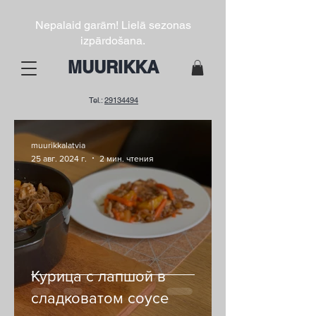
Nepalaid garām! Lielā sezonas
izpārdošana.
MUURIKKA
Tel.:
29134494
muurikkalatvia
25 авг. 2024 г.
2 мин. чтения
Курица с лапшой в
сладковатом соусе