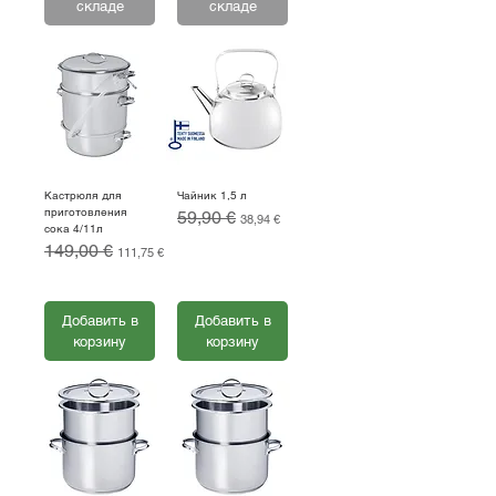
складе
складе
Кастрюля для
Чайник 1,5 л
приготовления
Обычная цена
59,90 €
Цена со скидкой
38,94 €
сока 4/11л
НДС Включая
Обычная цена
149,00 €
Цена со скидкой
111,75 €
НДС Включая
Добавить в
Добавить в
корзину
корзину