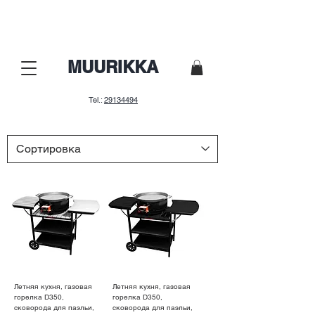
Nepalaid garām! Lielā sezonas
izpārdošana.
MUURIKKA
Tel.:
29134494
Летняя кухня, газовая
Летняя кухня, газовая
горелка D350,
горелка D350,
сковорода для паэльи,
сковорода для паэльи,