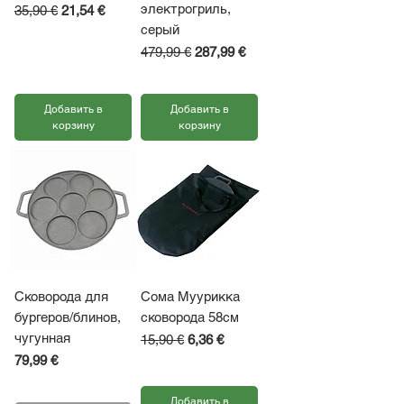
электрогриль,
Обычная цена
Цена со скидкой
35,90 €
21,54 €
серый
НДС Включая
Обычная цена
Цена со скидкой
479,99 €
287,99 €
НДС Включая
Добавить в
Добавить в
корзину
корзину
Сковорода для
Сома Муурикка
бургеров/блинов,
сковорода 58см
чугунная
Обычная цена
Цена со скидкой
15,90 €
6,36 €
Цена
79,99 €
НДС Включая
НДС Включая
Добавить в