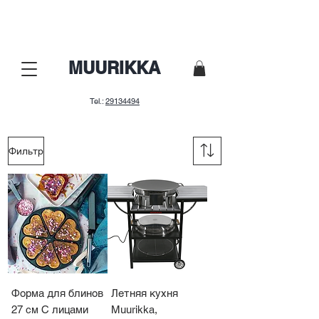
Nepalaid garām! Lielā sezonas
izpārdošana.
MUURIKKA
Tel.:
29134494
Фильтр
Форма для блинов
Летняя кухня
27 см С лицами
Muurikka,