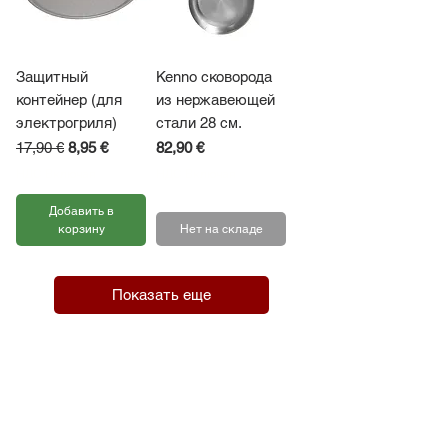
Защитный
Kenno сковорода
контейнер (для
из нержавеющей
электрогриля)
стали 28 см.
Обычная цена
Цена со скидкой
Цена
17,90 €
8,95 €
82,90 €
НДС Включая
НДС Включая
Добавить в
корзину
Нет на складе
Показать еще