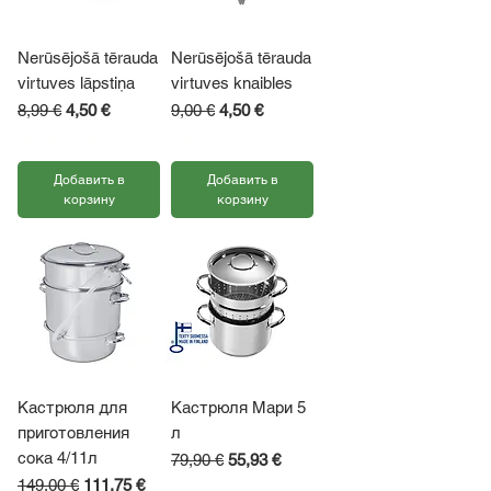
Nerūsējošā tērauda
Nerūsējošā tērauda
virtuves lāpstiņa
virtuves knaibles
Обычная цена
Цена со скидкой
Обычная цена
Цена со скидкой
8,99 €
4,50 €
9,00 €
4,50 €
НДС Включая
НДС Включая
Добавить в
Добавить в
корзину
корзину
Кастрюля для
Кастрюля Мари 5
приготовления
л
сока 4/11л
Обычная цена
Цена со скидкой
79,90 €
55,93 €
Обычная цена
Цена со скидкой
149,00 €
111,75 €
НДС Включая