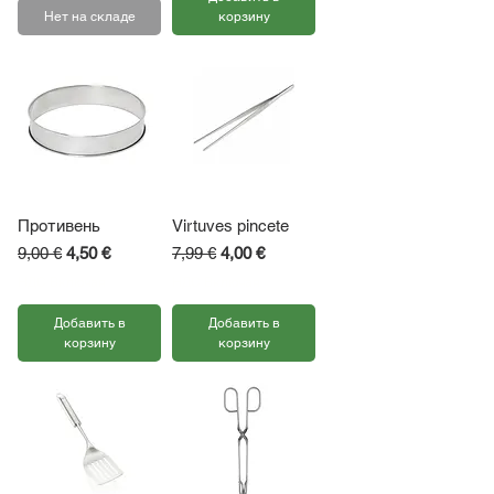
Нет на складе
корзину
Противень
Virtuves pincete
Обычная цена
Цена со скидкой
Обычная цена
Цена со скидкой
9,00 €
4,50 €
7,99 €
4,00 €
НДС Включая
НДС Включая
Добавить в
Добавить в
корзину
корзину