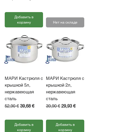
НДС Включая
Добавить в
корзину
Нет на складе
МАРИ Кастрюля с
МАРИ Кастрюля с
крышкой 5л,
крышкой 2л,
нержавеющая
нержавеющая
сталь
сталь
Обычная цена
Цена со скидкой
Обычная цена
Цена со скидкой
52,90 €
39,68 €
39,90 €
29,93 €
НДС Включая
НДС Включая
Добавить в
Добавить в
корзину
корзину