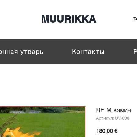
Nepalaid garām! Lielā sezonas izpārdošana.
MUURIKKA
Te
онная утварь
Контакты
ЯН М камин
Артикул: UV-008
Цена
180,00 €