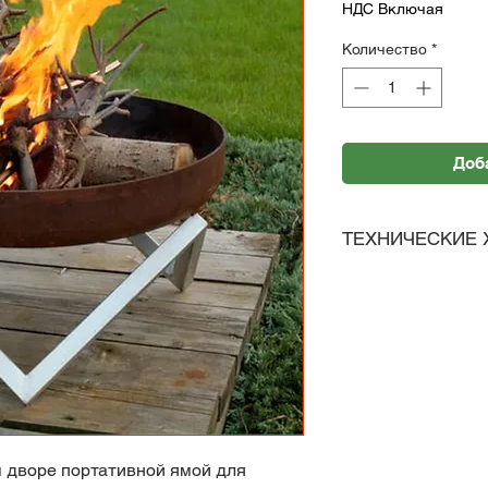
НДС Включая
Количество
*
Доб
ТЕХНИЧЕСКИЕ 
Камин, Гриль
Диаметр/Размер: 
Материал чаши: 
Материал ножек:
Высота камина: 3
м дворе портативной ямой для