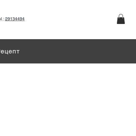
l.:
29134494
Рецепт