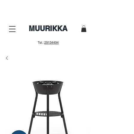
Nepalaid garām! Lielā sezonas
izpārdošana.
MUURIKKA
Tel.:
29134494