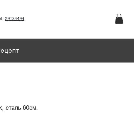
l.:
29134494
Рецепт
, сталь 60см.