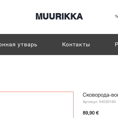
Nepalaid garām! Lielā sezonas izpārdošana.
MUURIKKA
Te
онная утварь
Контакты
Сковорода-вок
Артикул: 54030160
Цена
89,90 €