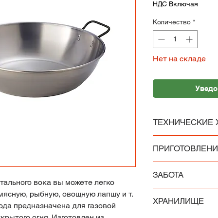
НДС Включая
Количество
*
Нет на складе
Уведо
ТЕХНИЧЕСКИЕ 
Материал: Холодн
ПРИГОТОВЛЕНИ
Размеры: 60 см.
Вес: 4,4 кг
Перед использов
ЗАБОТА
антикоррозионны
тального вока вы можете легко
можно сделать п
Не давайте ему в
мясную, рыбную, овощную лапшу и т.
ХРАНИЛИЩЕ
кастрюле, а зат
маслом внутренн
ода предназначена для газовой
средством. Перед
сковороды, так с
крытого огня. Изготовлен из