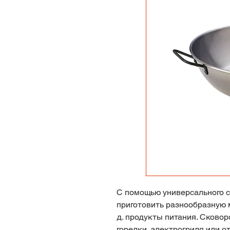
С помощью универсального с
приготовить разнообразную 
д. продукты питания. Сковор
горелки, электрогриля или от