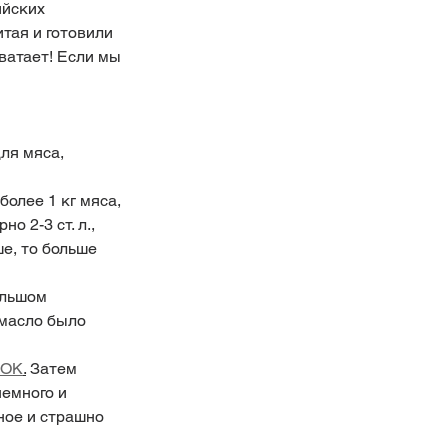
ийских 
тая и готовили 
хватает! Если мы 
 2-3 ст. л., 
е, то больше 
масло было 
WOK
.
Затем 
немного и 
ное и страшно 