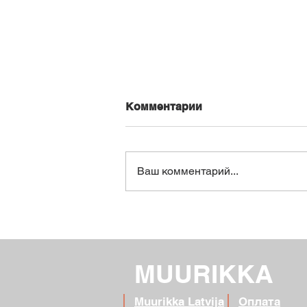
Комментарии
Ваш комментарий...
Курица с лапшой в
сладковатом соусе
MUURIKKA
Muurikka Latvija
Оплата