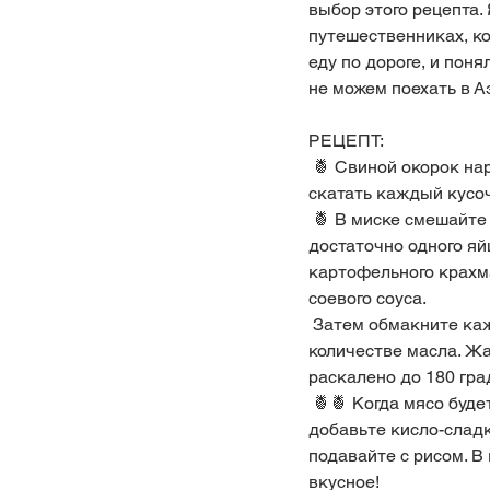
выбор этого рецепта.
путешественниках, ко
еду по дороге, и поня
не можем поехать в А
РЕЦЕПТ:
 🍍 Свиной окорок нарезать на кусочки размером с шашлык и отбить молотком для мяса, 
скатать каждый кусоч
 🍍 В миске смешайте яйца, соевый соус и картофельный крахмал. Если у вас не более 1 кг мяса, 
достаточно одного яйц
картофельного крахма
соевого соуса.
 Затем обмакните каждый кусок мяса в картофельный крахмал и обжарьте в большом 
количестве масла. Жа
раскалено до 180 гра
 🍍
🍍 Когда мясо буде
добавьте кисло-сладк
подавайте с рисом. В
вкусное!