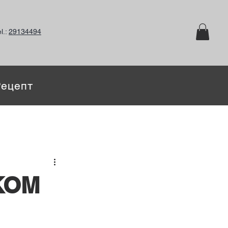
l.:
29134494
Рецепт
КОМ